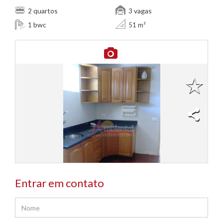
quartos
vagas
2
3
bwc
1
51 m²
Entrar em contato