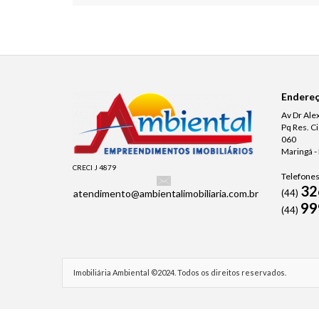
Endere
Av Dr Ale
Pq Res. C
060
Maringá -
CRECI J 4879
Telefones
32
atendimento@ambientalimobiliaria.com.br
(44)
99
(44)
Imobiliária Ambiental ©2024. Todos os direitos reservados.