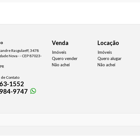
Venda
Locação
ço
xandre Rasgulaeff, 3478
Imóveis
Imóveis
idade Nova - - CEP 87023-
Quero vender
Quero alugar
Não achei
Não achei
 PR
 de Contato
63-1552
984-9747