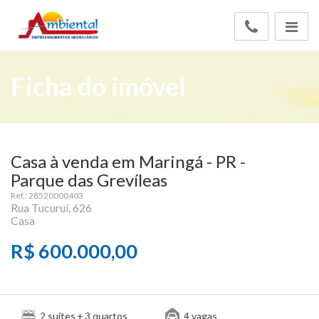
Ficha do imóvel
Casa à venda em Maringá - PR -
Parque das Grevíleas
Ref.: 28520000403
Rua Tucuruí, 626
Casa
R$ 600.000,00
suítes
quartos
vagas
2
+ 3
4