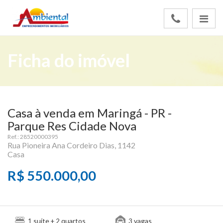
Ficha do imóvel
Casa à venda em Maringá - PR -
Parque Res Cidade Nova
Ref.: 28520000395
Rua Pioneira Ana Cordeiro Dias, 1142
Casa
R$ 550.000,00
suíte
quartos
vagas
1
+ 2
3