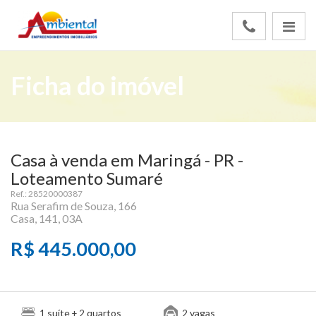
Ficha do imóvel
Casa à venda em Maringá - PR -
Loteamento Sumaré
Ref.: 28520000387
Rua Serafim de Souza, 166
Casa, 141, 03A
R$ 445.000,00
suíte
quartos
vagas
1
+ 2
2