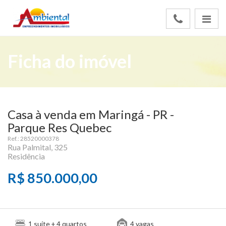
Ficha do imóvel
Casa à venda em Maringá - PR -
Parque Res Quebec
Ref.: 28520000378
Rua Palmital, 325
Residência
R$ 850.000,00
suíte
quartos
vagas
1
+ 4
4