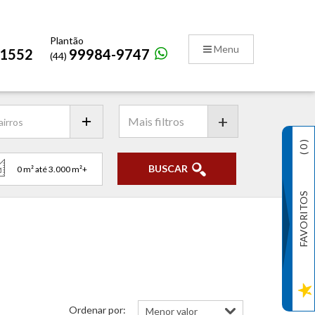
Plantão
Menu
-1552
99984-9747
(44)
+
)
0
(
BUSCAR
FAVORITOS
Ordenar por: