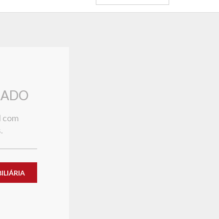
RADO
l com
.
LIÁRIA